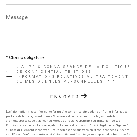
Message
*
* Champ obligatoire
J'AI PRIS CONNAISSANCE DE LA POLITIQUE
DE CONFIDENTIALITÉ ET DES
INFORMATIONS RELATIVES AU TRAITEMENT
DE MES DONNÉES PERSONNELLES (*)*
ENVOYER
Les informations recueillies sur ce formulaire sont enregistrées dans un fichier informatisé
par La Boite Immo agissant comme Sous-traitant du traitement pour la gestion de la
clientèle/prospects de l'Agence / du Réseau qui reste Responsable du Traitement de vos
Données personnelles. La base légale du traitement repose sur l'intérêt légitime de l'Agence /
du Réseau. Elles sont conservées jusqu'à demande de suppression et sont destinées à l'Agence
/ au Réseau. Conformément à la loi « informatique et libertés », vous disposez des droits d’accès,