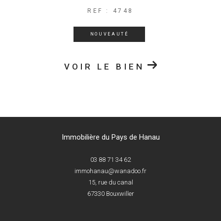
REF : 4748
NOUVEAUTÉ
VOIR LE BIEN
Immobilière du Pays de Hanau
03 88 71 34 62
immohanau@wanadoo.fr
15, rue du canal
67330
Bouxwiller