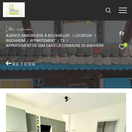
V
o
r
e
r
e
c
e
c
e
Fr
AGENCE IMMOBILIÈRE À BOUXWILLER
LOCATION
BISCHHEIM
APPARTEMENT
T3
0
APPARTEMENT DE 55M DANS LA COMMUNE DE BISHHEIM
RETOUR