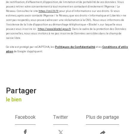
de rectification, d’effacement, d’opposition, de limitation et de portabilité de vos données. Vous
pouvez retirer votre consentement à tout moment en contactant directement l’Agence / Le
Réseau. Consultez le site
https://cnil.fr/fr
pour plus d’informations sur vos droits. Si vous
estimez, après avoir contacté l'Agence / le Réseau, que vos droits « Informatique et Libertés » ne
sont pas respectés, vous pouvez adresser une réclamation à la CNIL. Nous vous informons de
l’existence de la liste d'opposition au démarchage téléphonique « Bloctel », sur laquelle vous
pouvez vous inscrire ici :
https://www.bloctel.gouv.fr
. Dans le cadre de la protection des Données
personnelles, nous vous invitons à ne pas inscrire de Données sensibles dans le champ de
saisie libre.
Ce site est protégé par reCAPTCHA, les
Politiques de Confidentialité
et es
Conditions d'utilis
ation
de Google s'appliquent.
partager
le bien
Facebook
Twitter
Plus de partage