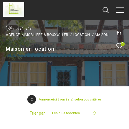
V
o
r
e
r
e
c
e
c
e
Fr
AGENCE IMMOBILIÈRE À BOUXWILLER
LOCATION
MAISON
0
Maison en location
2
Annonce(s) trouvée(s) selon vos critères
Trier par
Les plus récentes