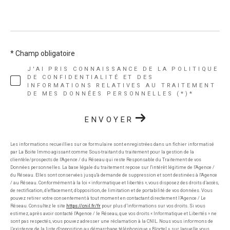
* Champ obligatoire
J'AI PRIS CONNAISSANCE DE LA POLITIQUE
DE CONFIDENTIALITÉ ET DES
INFORMATIONS RELATIVES AU TRAITEMENT
DE MES DONNÉES PERSONNELLES (*)*
ENVOYER
Les informations recueillies sur ce formulaire sont enregistrées dans un fichier informatisé
par La Boite Immo agissant comme Sous-traitant du traitement pour la gestion de la
clientèle/prospects de l'Agence / du Réseau qui reste Responsable du Traitement de vos
Données personnelles. La base légale du traitement repose sur l'intérêt légitime de l'Agence /
du Réseau. Elles sont conservées jusqu'à demande de suppression et sont destinées à l'Agence
/ au Réseau. Conformément à la loi « informatique et libertés », vous disposez des droits d’accès,
de rectification, d’effacement, d’opposition, de limitation et de portabilité de vos données. Vous
pouvez retirer votre consentement à tout moment en contactant directement l’Agence / Le
Réseau. Consultez le site
https://cnil.fr/fr
pour plus d’informations sur vos droits. Si vous
estimez, après avoir contacté l'Agence / le Réseau, que vos droits « Informatique et Libertés » ne
sont pas respectés, vous pouvez adresser une réclamation à la CNIL. Nous vous informons de
l’existence de la liste d'opposition au démarchage téléphonique « Bloctel », sur laquelle vous