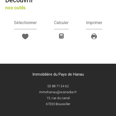
découvrir
nos outils
Sélectionner
Calculer
Imprimer
Immobilière du Pays de Hanau
03 88 71 34 62
immohanau@wanadoo.fr
15, rue du canal
67330
Bouxwiller