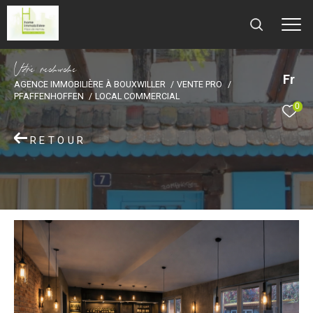
V
o
r
e
r
e
c
e
c
e
Fr
AGENCE IMMOBILIÈRE À BOUXWILLER
VENTE PRO
PFAFFENHOFFEN
LOCAL COMMERCIAL
0
RETOUR