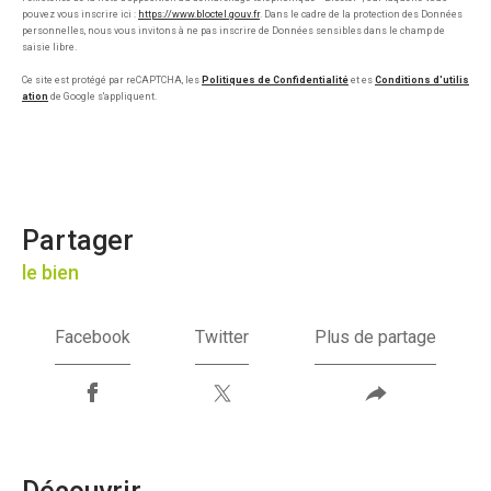
pouvez vous inscrire ici :
https://www.bloctel.gouv.fr
. Dans le cadre de la protection des Données
personnelles, nous vous invitons à ne pas inscrire de Données sensibles dans le champ de
saisie libre.
Ce site est protégé par reCAPTCHA, les
Politiques de Confidentialité
et es
Conditions d'utilis
ation
de Google s'appliquent.
partager
le bien
Facebook
Twitter
Plus de partage