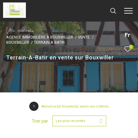
V
o
r
e
r
e
c
e
c
e
Fr
AGENCE IMMOBILIÈRE À BOUXWILLER
VENTE
BOUXWILLER
TERRAIN A BATIR
0
Terrain-A-Batir en vente sur Bouxwiller
1
Annonce(s) trouvée(s) selon vos critères
Trier par
Les plus récentes