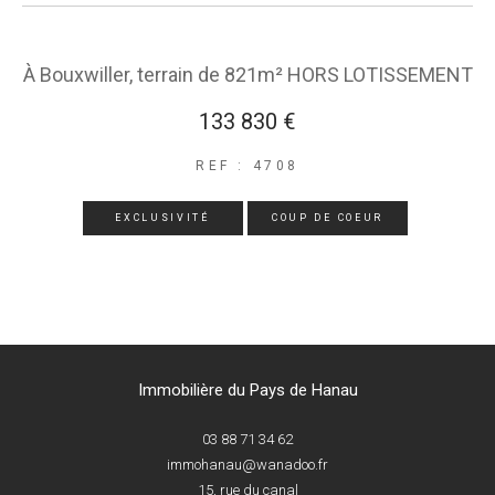
À Bouxwiller, terrain de 821m² HORS LOTISSEMENT
133 830 €
REF : 4708
EXCLUSIVITÉ
COUP DE COEUR
Immobilière du Pays de Hanau
03 88 71 34 62
immohanau@wanadoo.fr
15, rue du canal