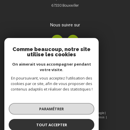
67330
Bouxwiller
nous suivre sur
Comme beaucoup, notre site
utilise les cookies
On aimerait vous accompagner pendant
votre visite.
En poursuivant, vous acceptez l'utilisation des
Adhérents
cookies par ce site, afin de vous proposer des
contenus adaptés et réaliser des statistiques !
PARAMÉTRER
© 2026 | Tous droits réservés | Traduction powered by Google |
Nos honoraires
Plan du site
Mentions légales
Admin
Nos liens
Politique RGPD
Cookies
TOUT ACCEPTER