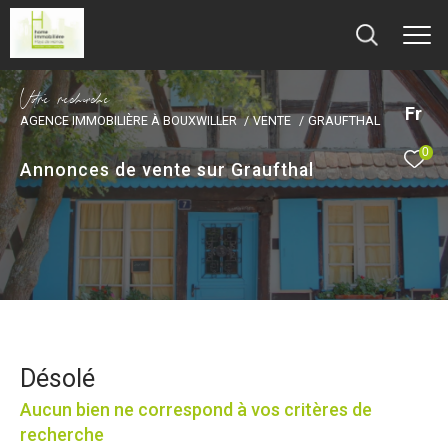
V
o
r
e
r
e
c
e
c
e
Fr
AGENCE IMMOBILIÈRE À BOUXWILLER
VENTE
GRAUFTHAL
0
Annonces de vente sur Graufthal
Désolé
Aucun bien ne correspond à vos critères de
recherche