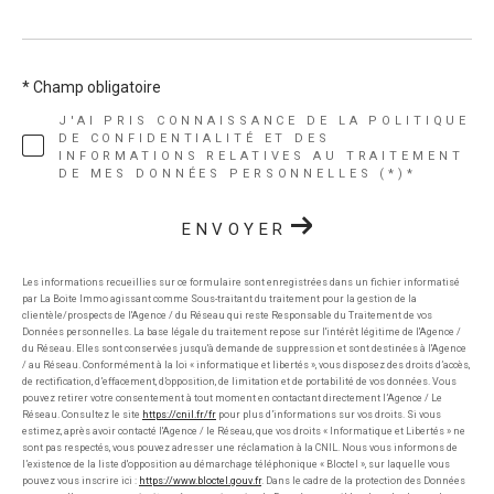
* Champ obligatoire
J'AI PRIS CONNAISSANCE DE LA POLITIQUE
DE CONFIDENTIALITÉ ET DES
INFORMATIONS RELATIVES AU TRAITEMENT
DE MES DONNÉES PERSONNELLES (*)*
ENVOYER
Les informations recueillies sur ce formulaire sont enregistrées dans un fichier informatisé
par La Boite Immo agissant comme Sous-traitant du traitement pour la gestion de la
clientèle/prospects de l'Agence / du Réseau qui reste Responsable du Traitement de vos
Données personnelles. La base légale du traitement repose sur l'intérêt légitime de l'Agence /
du Réseau. Elles sont conservées jusqu'à demande de suppression et sont destinées à l'Agence
/ au Réseau. Conformément à la loi « informatique et libertés », vous disposez des droits d’accès,
de rectification, d’effacement, d’opposition, de limitation et de portabilité de vos données. Vous
pouvez retirer votre consentement à tout moment en contactant directement l’Agence / Le
Réseau. Consultez le site
https://cnil.fr/fr
pour plus d’informations sur vos droits. Si vous
estimez, après avoir contacté l'Agence / le Réseau, que vos droits « Informatique et Libertés » ne
sont pas respectés, vous pouvez adresser une réclamation à la CNIL. Nous vous informons de
l’existence de la liste d'opposition au démarchage téléphonique « Bloctel », sur laquelle vous
pouvez vous inscrire ici :
https://www.bloctel.gouv.fr
. Dans le cadre de la protection des Données