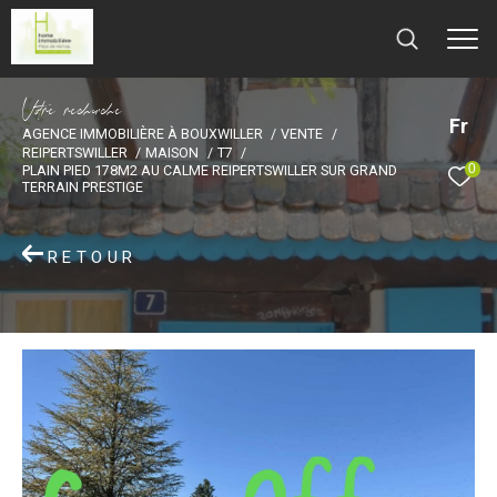
V
o
r
e
r
e
c
e
c
e
Fr
AGENCE IMMOBILIÈRE À BOUXWILLER
VENTE
REIPERTSWILLER
MAISON
T7
0
PLAIN PIED 178M2 AU CALME REIPERTSWILLER SUR GRAND
TERRAIN PRESTIGE
RETOUR