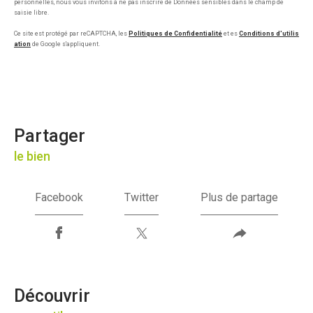
personnelles, nous vous invitons à ne pas inscrire de Données sensibles dans le champ de
saisie libre.
Ce site est protégé par reCAPTCHA, les
Politiques de Confidentialité
et es
Conditions d'utilis
ation
de Google s'appliquent.
partager
le bien
Facebook
Twitter
Plus de partage
découvrir