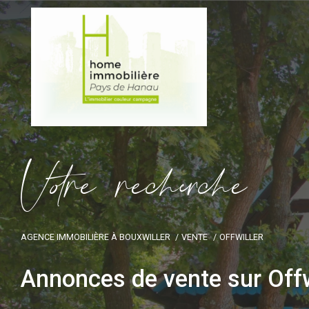
V
o
r
e
r
e
c
e
c
e
AGENCE IMMOBILIÈRE À BOUXWILLER
VENTE
OFFWILLER
Annonces de vente sur Offw