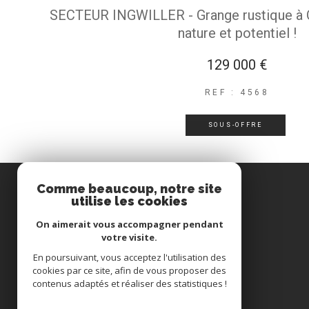
SECTEUR INGWILLER - Grange rustique à O
nature et potentiel !
129 000 €
REF : 4568
SOUS-OFFRE
Comme beaucoup, notre site
utilise les cookies
Immobilière du Pays de Hanau
On aimerait vous accompagner pendant
votre visite.
03 88 71 34 62
En poursuivant, vous acceptez l'utilisation des
cookies par ce site, afin de vous proposer des
immohanau@wanadoo.fr
contenus adaptés et réaliser des statistiques !
15, rue du canal
67330
Bouxwiller