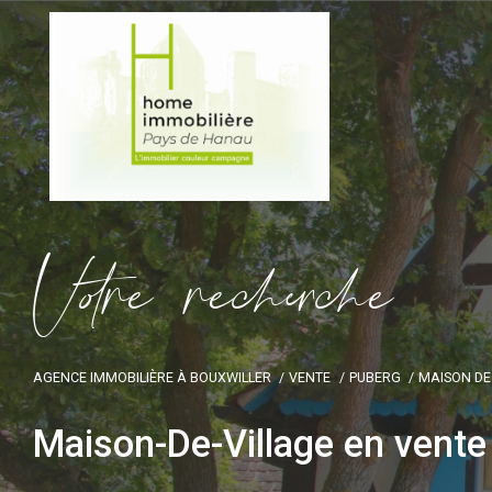
V
o
r
e
r
e
c
e
c
e
AGENCE IMMOBILIÈRE À BOUXWILLER
VENTE
PUBERG
MAISON DE
Maison-De-Village en vente