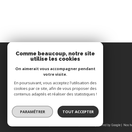
Comme beaucoup, notre site
utilise les cookies
Immobilière du Pays de Hanau
On aimerait vous accompagner pendant
votre visite.
03 88 71 34 62
En poursuivant, vous acceptez l'utilisation des
cookies par ce site, afin de vous proposer des
immohanau@wanadoo.fr
contenus adaptés et réaliser des statistiques !
15, rue du canal
67330
Bouxwiller
PARAMÉTRER
TOUT ACCEPTER
© 2026 | Tous droits réservés | Traduction powered by Google |
Nos h