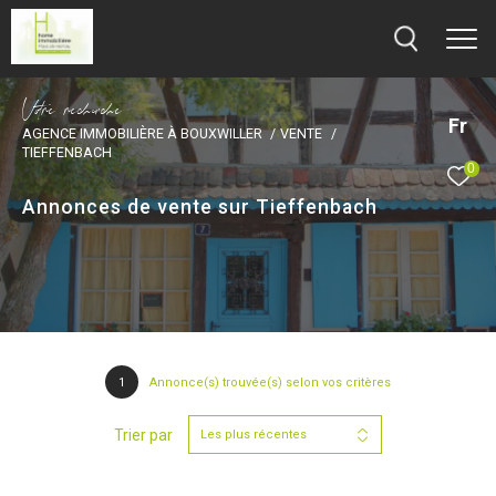
V
o
r
e
r
e
c
e
c
e
Fr
AGENCE IMMOBILIÈRE À BOUXWILLER
VENTE
TIEFFENBACH
0
Annonces de vente sur Tieffenbach
1
Annonce(s) trouvée(s) selon vos critères
Trier par
Les plus récentes