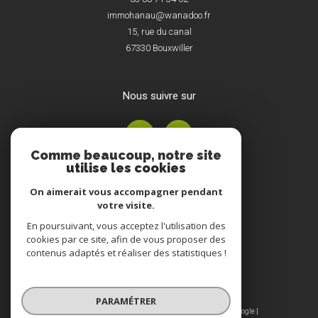
immohanau@wanadoo.fr
15, rue du canal
67330
Bouxwiller
nous suivre sur
Comme beaucoup, notre site
utilise les cookies
On aimerait vous accompagner pendant
votre visite.
En poursuivant, vous acceptez l'utilisation des
Adhérents
cookies par ce site, afin de vous proposer des
contenus adaptés et réaliser des statistiques !
PARAMÉTRER
© 2026 | Tous droits réservés | Traduction powered by Google |