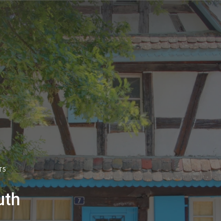
T5
uth