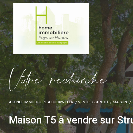
V
o
r
e
r
e
c
e
c
e
AGENCE IMMOBILIÈRE À BOUXWILLER
VENTE
STRUTH
MAISON
Maison T5 à vendre sur Str