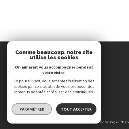
Comme beaucoup, notre site
utilise les cookies
Immobilière du Pays de Hanau
On aimerait vous accompagner pendant
votre visite.
03 88 71 34 62
En poursuivant, vous acceptez l'utilisation des
cookies par ce site, afin de vous proposer des
immohanau@wanadoo.fr
contenus adaptés et réaliser des statistiques !
15, rue du canal
67330
Bouxwiller
PARAMÉTRER
TOUT ACCEPTER
© 2026 | Tous droits réservés | Traduction powered by Google |
Nos h