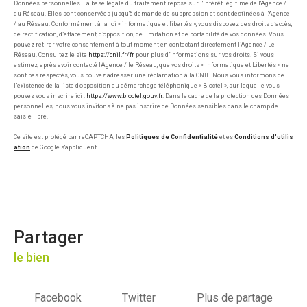
Données personnelles. La base légale du traitement repose sur l'intérêt légitime de l'Agence /
du Réseau. Elles sont conservées jusqu'à demande de suppression et sont destinées à l'Agence
/ au Réseau. Conformément à la loi « informatique et libertés », vous disposez des droits d’accès,
de rectification, d’effacement, d’opposition, de limitation et de portabilité de vos données. Vous
pouvez retirer votre consentement à tout moment en contactant directement l’Agence / Le
Réseau. Consultez le site
https://cnil.fr/fr
pour plus d’informations sur vos droits. Si vous
estimez, après avoir contacté l'Agence / le Réseau, que vos droits « Informatique et Libertés » ne
sont pas respectés, vous pouvez adresser une réclamation à la CNIL. Nous vous informons de
l’existence de la liste d'opposition au démarchage téléphonique « Bloctel », sur laquelle vous
pouvez vous inscrire ici :
https://www.bloctel.gouv.fr
. Dans le cadre de la protection des Données
personnelles, nous vous invitons à ne pas inscrire de Données sensibles dans le champ de
saisie libre.
Ce site est protégé par reCAPTCHA, les
Politiques de Confidentialité
et es
Conditions d'utilis
ation
de Google s'appliquent.
partager
le bien
Facebook
Twitter
Plus de partage