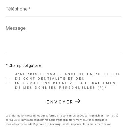
Téléphone
*
Message
*
* Champ obligatoire
J'AI PRIS CONNAISSANCE DE LA POLITIQUE
DE CONFIDENTIALITÉ ET DES
INFORMATIONS RELATIVES AU TRAITEMENT
DE MES DONNÉES PERSONNELLES (*)*
ENVOYER
Les informations recueillies sur ce formulaire sont enregistrées dans un fichier informatisé
par La Boite Immo agissant comme Sous-traitant du traitement pour la gestion de la
clientèle/prospects de l'Agence / du Réseau qui reste Responsable du Traitement de vos