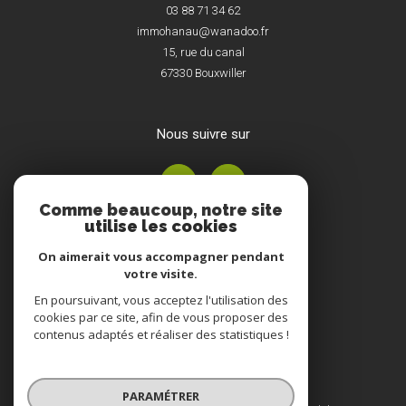
03 88 71 34 62
immohanau@wanadoo.fr
15, rue du canal
67330
Bouxwiller
nous suivre sur
Comme beaucoup, notre site
utilise les cookies
On aimerait vous accompagner pendant
votre visite.
En poursuivant, vous acceptez l'utilisation des
Adhérents
cookies par ce site, afin de vous proposer des
contenus adaptés et réaliser des statistiques !
PARAMÉTRER