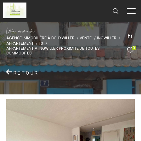
V
o
r
e
r
e
c
e
c
e
Fr
AGENCE IMMOBILIÈRE À BOUXWILLER
VENTE
INGWILLER
APPARTEMENT
T3
0
APPARTEMENT A INGWILLER PROXIMITE DE TOUTES
COMMODITES
RETOUR