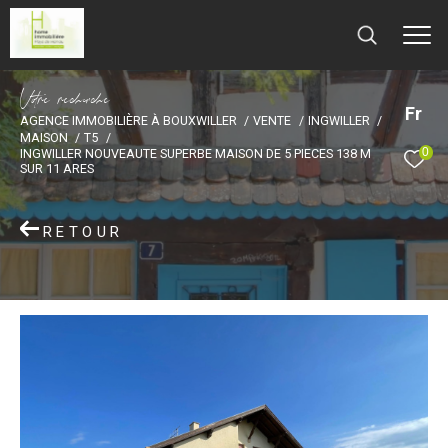
V
o
r
e
r
e
c
e
c
e
Fr
AGENCE IMMOBILIÈRE À BOUXWILLER
VENTE
INGWILLER
MAISON
T5
0
INGWILLER NOUVEAUTE SUPERBE MAISON DE 5 PIECES 138 M
SUR 11 ARES
RETOUR