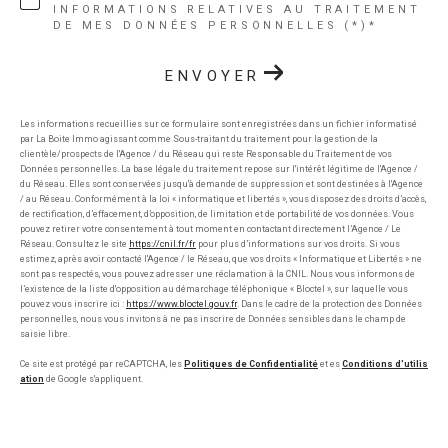
INFORMATIONS RELATIVES AU TRAITEMENT
DE MES DONNÉES PERSONNELLES (*)*
ENVOYER
Les informations recueillies sur ce formulaire sont enregistrées dans un fichier informatisé
par La Boite Immo agissant comme Sous-traitant du traitement pour la gestion de la
clientèle/prospects de l'Agence / du Réseau qui reste Responsable du Traitement de vos
Données personnelles. La base légale du traitement repose sur l'intérêt légitime de l'Agence /
du Réseau. Elles sont conservées jusqu'à demande de suppression et sont destinées à l'Agence
/ au Réseau. Conformément à la loi « informatique et libertés », vous disposez des droits d’accès,
de rectification, d’effacement, d’opposition, de limitation et de portabilité de vos données. Vous
pouvez retirer votre consentement à tout moment en contactant directement l’Agence / Le
Réseau. Consultez le site
https://cnil.fr/fr
pour plus d’informations sur vos droits. Si vous
estimez, après avoir contacté l'Agence / le Réseau, que vos droits « Informatique et Libertés » ne
sont pas respectés, vous pouvez adresser une réclamation à la CNIL. Nous vous informons de
l’existence de la liste d'opposition au démarchage téléphonique « Bloctel », sur laquelle vous
pouvez vous inscrire ici :
https://www.bloctel.gouv.fr
. Dans le cadre de la protection des Données
personnelles, nous vous invitons à ne pas inscrire de Données sensibles dans le champ de
saisie libre.
Ce site est protégé par reCAPTCHA, les
Politiques de Confidentialité
et es
Conditions d'utilis
ation
de Google s'appliquent.