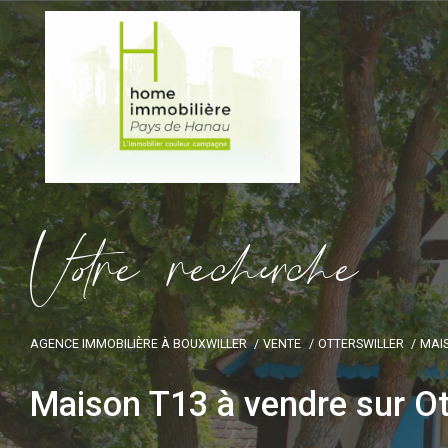
V
o
r
e
r
e
c
e
c
e
AGENCE IMMOBILIÈRE À BOUXWILLER
VENTE
OTTERSWILLER
MAI
Maison T13 à vendre sur Ot