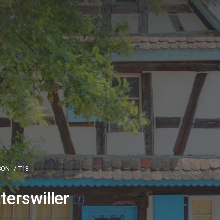
SON
T13
terswiller