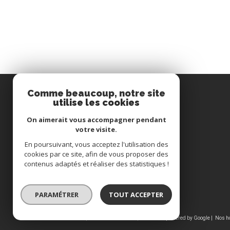
Comme beaucoup, notre site
utilise les cookies
Immobilière du Pays de Hanau
On aimerait vous accompagner pendant
votre visite.
03 88 71 34 62
En poursuivant, vous acceptez l'utilisation des
cookies par ce site, afin de vous proposer des
immohanau@wanadoo.fr
contenus adaptés et réaliser des statistiques !
15, rue du canal
67330
Bouxwiller
PARAMÉTRER
TOUT ACCEPTER
© 2026 | Tous droits réservés | Traduction powered by Google |
Nos h