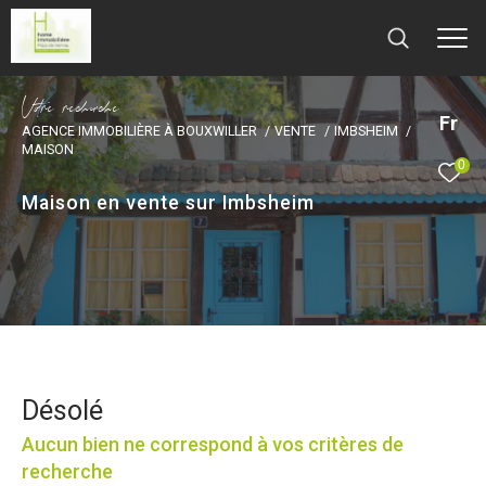
V
o
r
e
r
e
c
e
c
e
Fr
AGENCE IMMOBILIÈRE À BOUXWILLER
VENTE
IMBSHEIM
MAISON
0
Maison en vente sur Imbsheim
Désolé
Aucun bien ne correspond à vos critères de
recherche