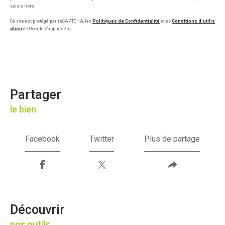
saisie libre.
Ce site est protégé par reCAPTCHA, les
Politiques de Confidentialité
et es
Conditions d'utilis
ation
de Google s'appliquent.
partager
le bien
Facebook
Twitter
Plus de partage
découvrir
nos outils