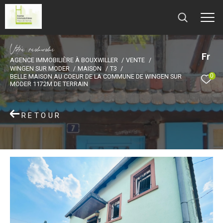
V
o
r
e
r
e
c
e
c
e
Fr
AGENCE IMMOBILIÈRE À BOUXWILLER
VENTE
WINGEN SUR MODER
MAISON
T3
0
BELLE MAISON AU COEUR DE LA COMMUNE DE WINGEN SUR
MODER 1172M DE TERRAIN
RETOUR