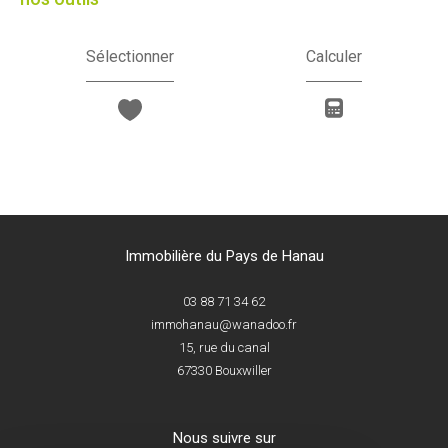
Sélectionner
Calculer
Immobilière du Pays de Hanau
03 88 71 34 62
immohanau@wanadoo.fr
15, rue du canal
67330
Bouxwiller
nous suivre sur