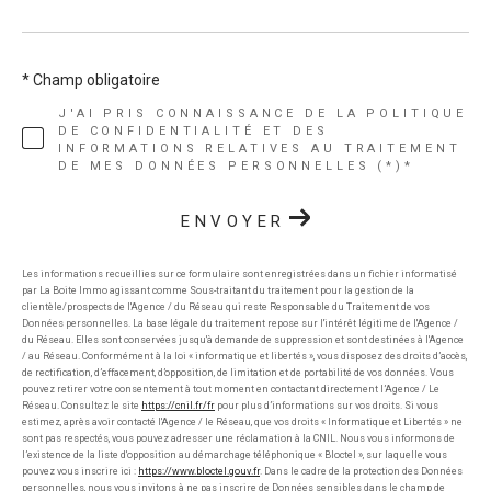
* Champ obligatoire
J'AI PRIS CONNAISSANCE DE LA POLITIQUE
DE CONFIDENTIALITÉ ET DES
INFORMATIONS RELATIVES AU TRAITEMENT
DE MES DONNÉES PERSONNELLES (*)*
ENVOYER
Les informations recueillies sur ce formulaire sont enregistrées dans un fichier informatisé
par La Boite Immo agissant comme Sous-traitant du traitement pour la gestion de la
clientèle/prospects de l'Agence / du Réseau qui reste Responsable du Traitement de vos
Données personnelles. La base légale du traitement repose sur l'intérêt légitime de l'Agence /
du Réseau. Elles sont conservées jusqu'à demande de suppression et sont destinées à l'Agence
/ au Réseau. Conformément à la loi « informatique et libertés », vous disposez des droits d’accès,
de rectification, d’effacement, d’opposition, de limitation et de portabilité de vos données. Vous
pouvez retirer votre consentement à tout moment en contactant directement l’Agence / Le
Réseau. Consultez le site
https://cnil.fr/fr
pour plus d’informations sur vos droits. Si vous
estimez, après avoir contacté l'Agence / le Réseau, que vos droits « Informatique et Libertés » ne
sont pas respectés, vous pouvez adresser une réclamation à la CNIL. Nous vous informons de
l’existence de la liste d'opposition au démarchage téléphonique « Bloctel », sur laquelle vous
pouvez vous inscrire ici :
https://www.bloctel.gouv.fr
. Dans le cadre de la protection des Données
personnelles, nous vous invitons à ne pas inscrire de Données sensibles dans le champ de