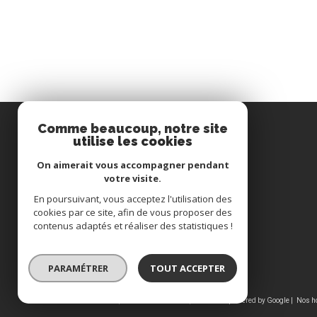
Comme beaucoup, notre site
utilise les cookies
Immobilière du Pays de Hanau
On aimerait vous accompagner pendant
votre visite.
03 88 71 34 62
En poursuivant, vous acceptez l'utilisation des
cookies par ce site, afin de vous proposer des
immohanau@wanadoo.fr
contenus adaptés et réaliser des statistiques !
15, rue du canal
67330
Bouxwiller
PARAMÉTRER
TOUT ACCEPTER
© 2026 | Tous droits réservés | Traduction powered by Google |
Nos h