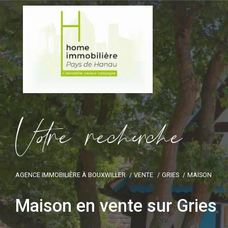
V
o
r
e
r
e
c
e
c
e
AGENCE IMMOBILIÈRE À BOUXWILLER
VENTE
GRIES
MAISON
Maison en vente sur Gries