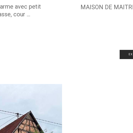
arme avec petit
MAISON DE MAITRE
sse, cour ...
E