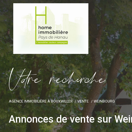
V
o
r
e
r
e
c
e
c
e
AGENCE IMMOBILIÈRE À BOUXWILLER
VENTE
WEINBOURG
Annonces de vente sur We