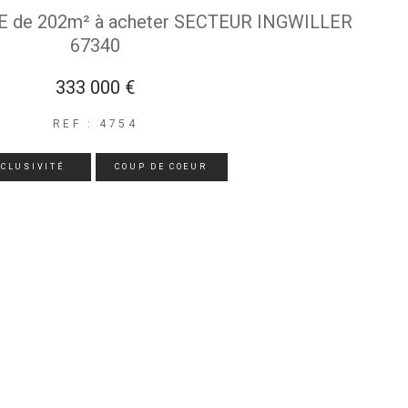
 de 202m² à acheter SECTEUR INGWILLER
67340
333 000 €
REF : 4754
XCLUSIVITÉ
COUP DE COEUR