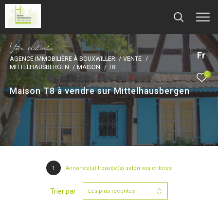
V
o
r
e
r
e
c
e
c
e
Fr
AGENCE IMMOBILIÈRE À BOUXWILLER
VENTE
MITTELHAUSBERGEN
MAISON
T8
0
Maison T8 à vendre sur Mittelhausbergen
1
Annonce(s) trouvée(s) selon vos critères
Trier par
Les plus récentes