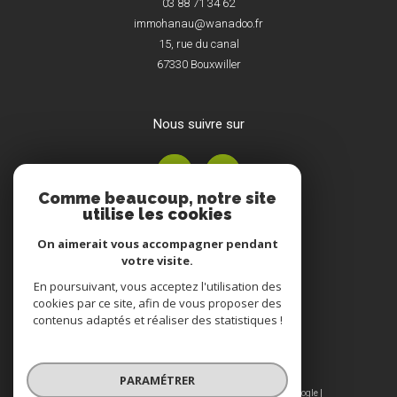
03 88 71 34 62
immohanau@wanadoo.fr
15, rue du canal
67330
Bouxwiller
nous suivre sur
Comme beaucoup, notre site
utilise les cookies
On aimerait vous accompagner pendant
votre visite.
En poursuivant, vous acceptez l'utilisation des
Adhérents
cookies par ce site, afin de vous proposer des
contenus adaptés et réaliser des statistiques !
PARAMÉTRER
© 2026 | Tous droits réservés | Traduction powered by Google |