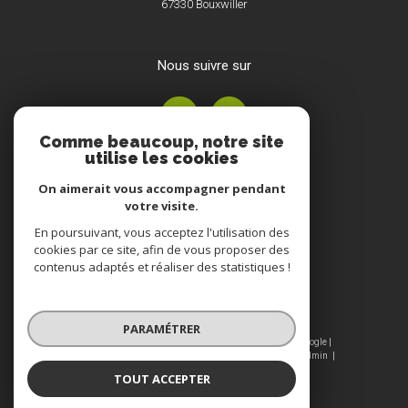
67330
Bouxwiller
nous suivre sur
Comme beaucoup, notre site
utilise les cookies
On aimerait vous accompagner pendant
votre visite.
En poursuivant, vous acceptez l'utilisation des
Adhérents
cookies par ce site, afin de vous proposer des
contenus adaptés et réaliser des statistiques !
PARAMÉTRER
© 2026 | Tous droits réservés | Traduction powered by Google |
Nos honoraires
Plan du site
Mentions légales
Admin
Nos liens
Politique RGPD
Cookies
TOUT ACCEPTER