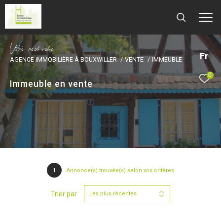
V
o
r
e
r
e
c
e
c
e
Fr
AGENCE IMMOBILIÈRE À BOUXWILLER
VENTE
IMMEUBLE
0
Immeuble en vente
1
Annonce(s) trouvée(s) selon vos critères
Trier par
Les plus récentes